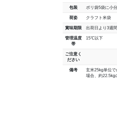
包装
ポリ袋5袋に小
荷姿
クラフト米袋
賞味期限
出荷日より3週
管理温度
15℃以下
帯
ご注意く
ださい
備考
玄米25kg単
場合、約22.5