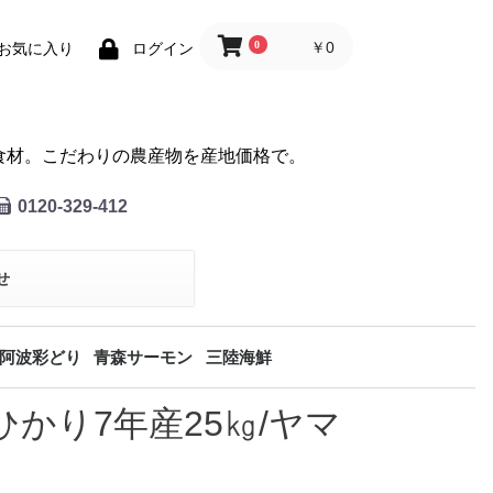
0
￥0
お気に入り
ログイン
食材。
こだわりの農産物を産地価格で。
0120-329-412
せ
阿波彩どり
青森サーモン
三陸海鮮
かり7年産25㎏/ヤマ
バチマグロ
天然本マグロ
タラバガニ
サンマ