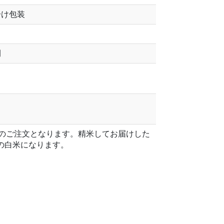
分け包装
間
位でのご注文となります。精米してお届けした
kgの白米になります。