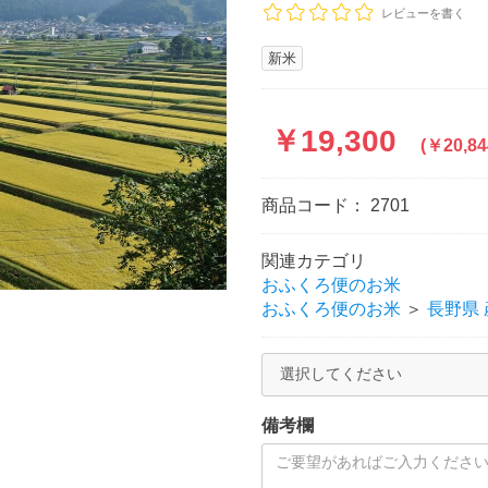
レビューを書く
新米
￥19,300
(￥20,8
商品コード：
2701
関連カテゴリ
おふくろ便のお米
おふくろ便のお米
＞
長野県 
備考欄