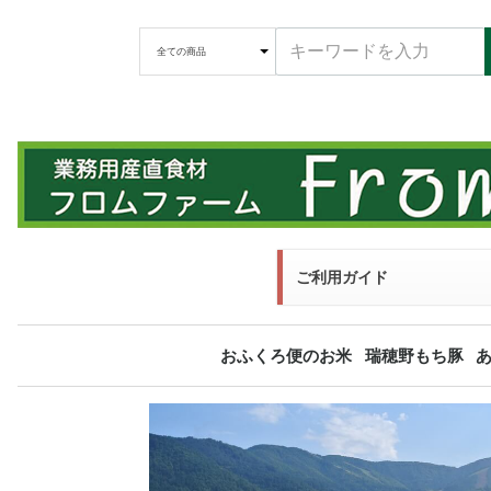
ご利用ガイド
おふくろ便のお米
瑞穂野もち豚
福島県 産直
宮城県 産直
秋田県 産直
長野県 産直
特選米
精肉
ホルモン
加工品