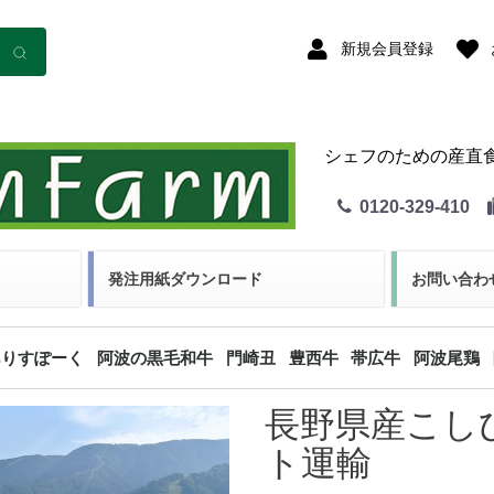
新規会員登録
シェフのための産直
0120-329-410
発注用紙ダウンロード
お問い合わ
ありすぽーく
阿波の黒毛和牛
門崎丑
豊西牛
帯広牛
阿波尾鶏
長野県産こしひ
精肉
加工品
精肉
ホルモン
加工品
精肉
ホルモン
加工品
精肉
ホルモン
加工品
精肉
ホルモン
ト運輸