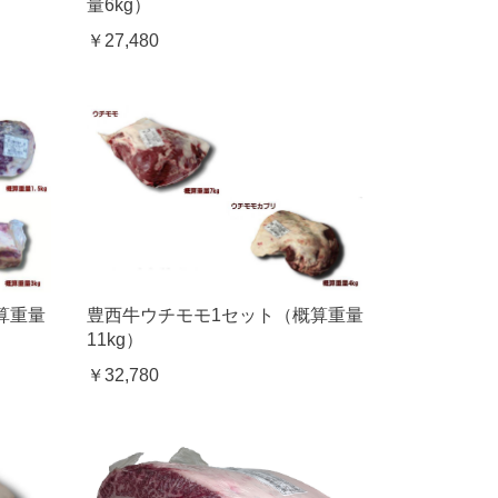
量6kg）
￥27,480
算重量
豊西牛ウチモモ1セット（概算重量
11kg）
￥32,780