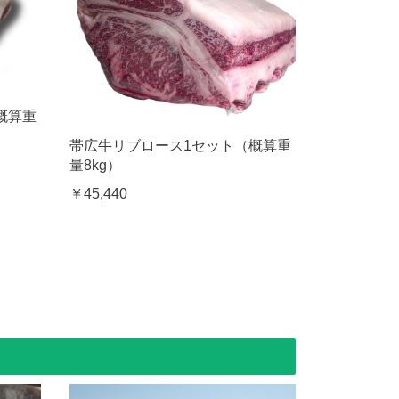
概算重
帯広牛リブロース1セット（概算重
量8kg）
￥45,440