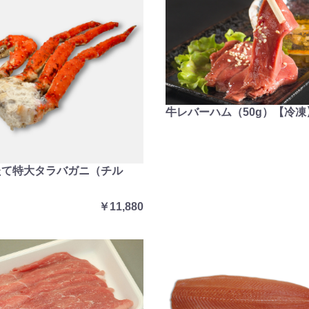
牛レバーハム（50g）【冷凍
たて特大タラバガニ（チル
￥11,880