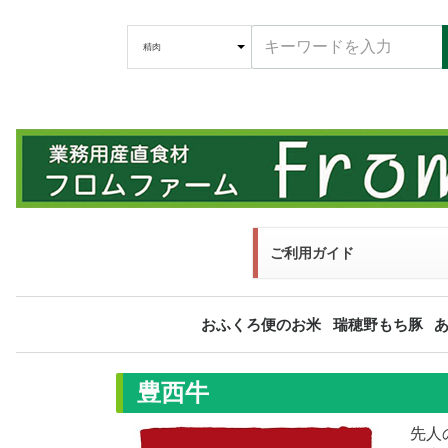
ご利用ガイド
おふくろ便のお米
瑞穂野もち豚
福島県 産直
宮城県 産直
秋田県 産直
長野県 産直
特選米
精肉
ホルモン
加工品
豊西牛
先人