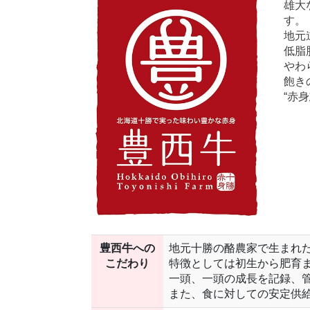
雄大
す。
地元
低脂
やわ
飽き
“赤
豊西牛への
地元十勝の酪農家で生まれ
こだわり
特徴としては初生から肥育
一頭、一頭の成長を記録、
また、食に対しての安定供