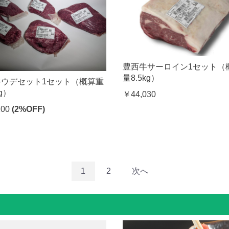
豊西牛サーロイン1セット（
量8.5kg）
牛ウデセット1セット（概算重
g）
￥44,030
200
(2%OFF)
1
2
次へ