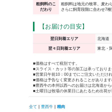
粗飼料のこ
粗飼料は地元の牧草、麦わ
だわり
さらに飼育段階に合わせ7
【お届けの目安】
翌日到着エリア
北海道
翌々日到着エリア
東北・
■価格はすべて税別です。
■スライス・カット等の加工は承っておりま
■営業日午前10：00までにご注文いただけ
■価格は予告なく変更されることがありま
■豊西牛の本州以西へのお届けは北海道か
■土曜日は牧場の休業日にあたるため出荷が
全て
|
豊西牛
|
精肉