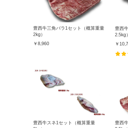
豊西牛三角バラ1セット（概算重量
豊西
2kg）
2.5kg
￥8,960
￥10,
豊西牛スネ1セット（概算重量
豊西