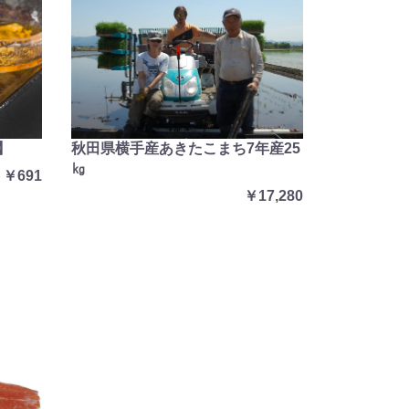
秋田県横手産あきたこまち7年産25
】
㎏
￥691
￥17,280