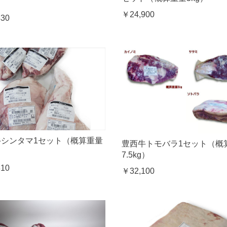
）
￥24,900
430
牛シンタマ1セット（概算重量
豊西牛トモバラ1セット（概
）
7.5kg）
310
￥32,100