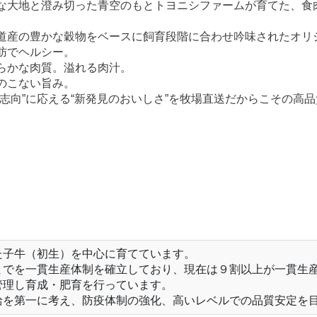
な大地と澄み切った青空のもとトヨニシファームが育てた、食
道産の豊かな穀物をベースに飼育段階に合わせ吟味されたオリ
肪でヘルシー。
らかな肉質。溢れる肉汁。
のこない旨み。
身志向”に応える“新発見のおいしさ”を牧場直送だからこその高
た子牛（初生）を中心に育てています。
までを一貫生産体制を確立しており、現在は９割以上が一貫生
管理し育成・肥育を行っています。
給を第一に考え、防疫体制の強化、高いレベルでの品質安定を