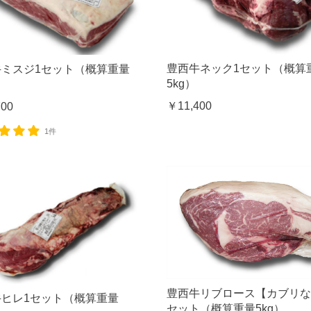
豊西牛ネック1セット（概算
牛ミスジ1セット（概算重量
5kg）
）
￥11,400
700
1件
豊西牛リブロース【カブリな
牛ヒレ1セット（概算重量
セット（概算重量5kg）