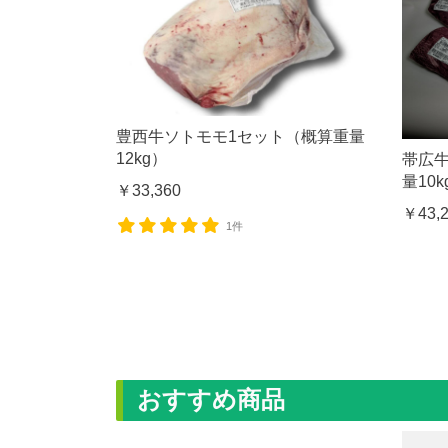
豊西牛ソトモモ1セット（概算重量
12kg）
帯広
量10k
￥33,360
￥43,
1件
おすすめ商品