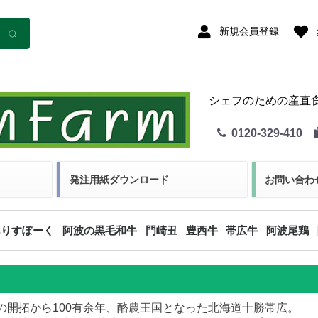
新規会員登録
シェフのための産直
0120-329-410
発注用紙ダウンロード
お問い合わ
ありすぽーく
阿波の黒毛和牛
門崎丑
豊西牛
帯広牛
阿波尾鶏
精肉
加工品
精肉
ホルモン
加工品
精肉
ホルモン
加工品
精肉
ホルモン
加工品
精肉
ホルモン
の開拓から100有余年、酪農王国となった北海道十勝帯広。