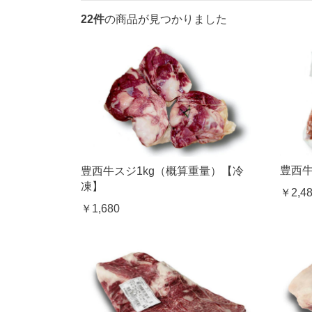
22件
の商品が見つかりました
豊西牛
豊西牛スジ1kg（概算重量）【冷
凍】
￥2,4
￥1,680