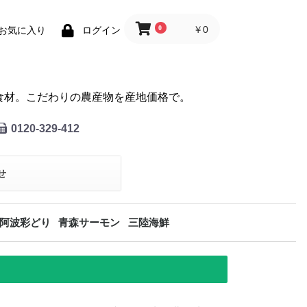
0
￥0
お気に入り
ログイン
食材。
こだわりの農産物を産地価格で。
0120-329-412
せ
阿波彩どり
青森サーモン
三陸海鮮
バチマグロ
天然本マグロ
タラバガニ
サンマ