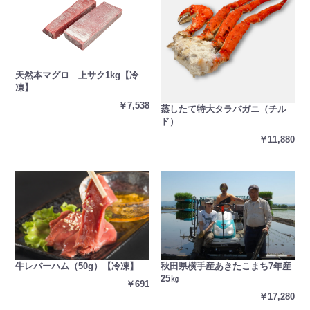
天然本マグロ 上サク1kg【冷
凍】
￥7,538
蒸したて特大タラバガニ（チル
ド）
￥11,880
秋田県横手産あきたこまち7年産
牛レバーハム（50g）【冷凍】
25㎏
￥691
￥17,280