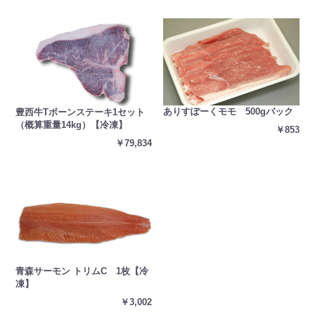
ありすぽーくモモ 500gパック
豊西牛Tボーンステーキ1セット
（概算重量14kg）【冷凍】
￥853
￥79,834
青森サーモン トリムC 1枚【冷
凍】
￥3,002