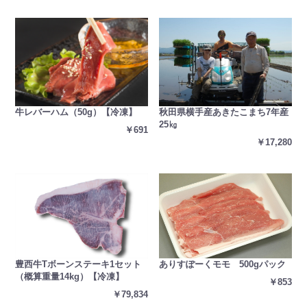
秋田県横手産あきたこまち7年産
牛レバーハム（50g）【冷凍】
25㎏
￥691
￥17,280
ありすぽーくモモ 500gパック
豊西牛Tボーンステーキ1セット
（概算重量14kg）【冷凍】
￥853
￥79,834