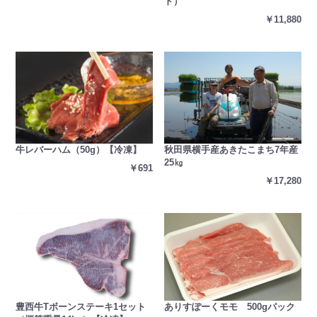
ド）
￥11,880
秋田県横手産あきたこまち7年産
牛レバーハム（50g）【冷凍】
25㎏
￥691
￥17,280
ありすぽーくモモ 500gパック
豊西牛Tボーンステーキ1セット