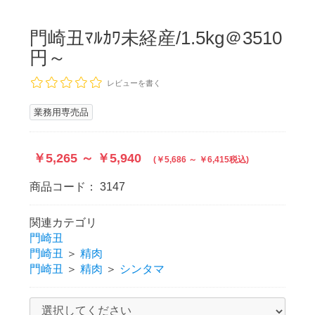
門崎丑ﾏﾙｶﾜ未経産/1.5kg＠3510
円～
レビューを書く
業務用専売品
￥5,265 ～ ￥5,940
(￥5,686 ～ ￥6,415税込)
商品コード：
3147
関連カテゴリ
門崎丑
門崎丑
＞
精肉
門崎丑
＞
精肉
＞
シンタマ