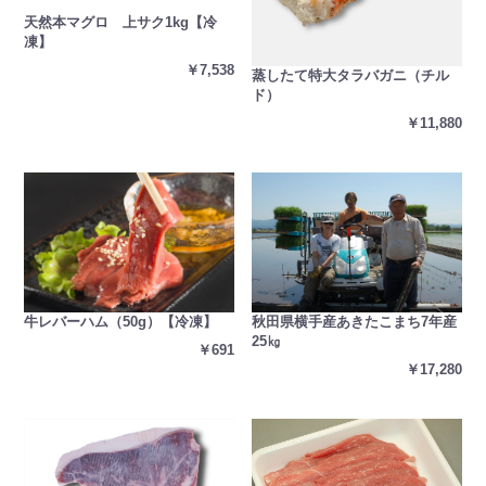
天然本マグロ 上サク1kg【冷
凍】
￥7,538
蒸したて特大タラバガニ（チル
ド）
￥11,880
秋田県横手産あきたこまち7年産
牛レバーハム（50g）【冷凍】
25㎏
￥691
￥17,280