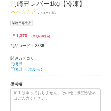
門崎丑レバー1kg【冷凍】
レビューを書く
業務用専売品
￥1,370
(￥1,480税込)
商品コード：
3336
関連カテゴリ
門崎丑
門崎丑
＞
ホルモン
備考欄