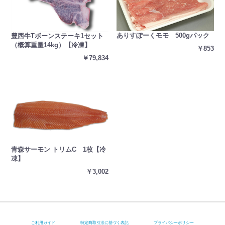
ありすぽーくモモ 500gパック
豊西牛Tボーンステーキ1セット
（概算重量14kg）【冷凍】
￥853
￥79,834
青森サーモン トリムC 1枚【冷
凍】
￥3,002
ご利用ガイド
特定商取引法に基づく表記
プライバシーポリシー