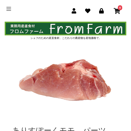
0
シェフのための産直食材。
こだわりの農産物を産地価格で。
ありすぽーくモモ パーツ