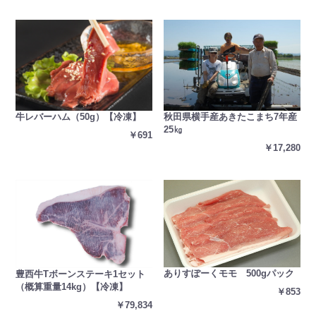
秋田県横手産あきたこまち7年産
牛レバーハム（50g）【冷凍】
25㎏
￥691
￥17,280
ありすぽーくモモ 500gパック
豊西牛Tボーンステーキ1セット
（概算重量14kg）【冷凍】
￥853
￥79,834