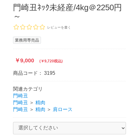
門崎丑ﾈｯｸ未経産/4kg＠2250円
～
レビューを書く
業務用専売品
￥9,000
(￥9,720税込)
商品コード：
3195
関連カテゴリ
門崎丑
門崎丑
＞
精肉
門崎丑
＞
精肉
＞
肩ロース