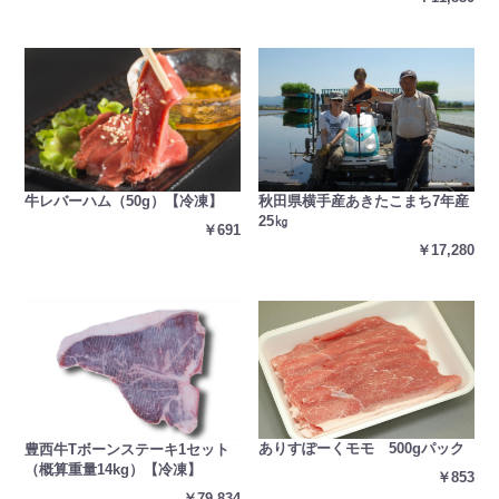
秋田県横手産あきたこまち7年産
牛レバーハム（50g）【冷凍】
25㎏
￥691
￥17,280
ありすぽーくモモ 500gパック
豊西牛Tボーンステーキ1セット
（概算重量14kg）【冷凍】
￥853
￥79,834